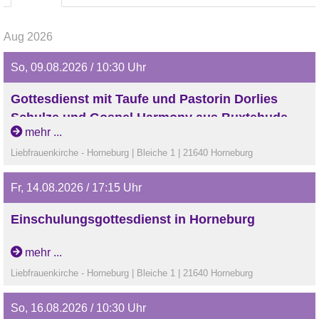
Aug 2026
So, 09.08.2026 / 10:30 Uhr
Gottesdienst mit Taufe und Pastorin Dorlies
Schulze und Gospel Harmony aus Buxtehude
mehr ...
Gospel Harmony aus Buxtehude sind am kommenden
Liebfrauenkirche - Horneburg | Bleiche 1 | 21640 Horneburg
Sonntag, 9. August um 10:30 im Gottesdienst in unserer
Liebfrauenkirche zu Gast und gestalten den Gottesdienst
Fr, 14.08.2026 / 17:15 Uhr
musikalisch mit.
Einschulungsgottesdienst in Horneburg
Mehr über Gospel Harmony Buxtehude:
www.gospelvoices-buxtehude.de
mehr ...
Liebfrauenkirche - Horneburg | Bleiche 1 | 21640 Horneburg
So, 16.08.2026 / 10:30 Uhr